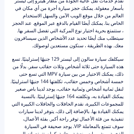
نقدم خدمات نقل عالية الجودة من مطار هيثرو إلى ليستر
بأسعار معقولة. يمكنك حجز سيارة أجرة من أي مكان في
العالم من خلال موقع الويب الآمن والسهل الاستخدام
الخاص بنا. يمكنك أيضًا القيام بالدفع عبر الموقع. عند الحجز
، ستتمتع بحرية اختيار نوع المركبة التي تفضل السفر بها.
سيتطلب منك أيضًا تحديد عدد الأشخاص الذين سيسافرون
معك. بهذه الطريقة ، سنكون مستعدين لوصولك.
سيكلفك سيارة سالون إلى ليستر 129 جنيهًا إسترلينيًا. تسع
هذه السيارة حتى ثلاثة أشخاص وثلاث حقائب سفر. بدلًا من
ذلك، يمكنك الاختيار من بين سيارة MPV التي تسع حتى
خمسة أشخاص وخمس حقائب، تكلفتها 144 جنيهًا استرلينيًا.
لنقل ثمانية أشخاص وثمانية حقائب، يوجد لدينا باص صغير
يمكنك القيادة به، وتكلفته 164 جنيهًا إسترلينيًا. بالنسبة
للمجموعات الكبيرة، نقدم الحافلات والحافلات الكبيرة التي
يمكنك القيادة بها. بالإضافة إلى ذلك، يتوفر لدينا سيارات
تنفيذية من فئة الأعمال توفر راحة أكبر. بفئة الأعمال،
سوف تتمتع بالمعاملة VIP. يوجد صحيفة في السيارة
الفخمة ومشروبات منعشة مجانية. كما ستتمتع باتصال