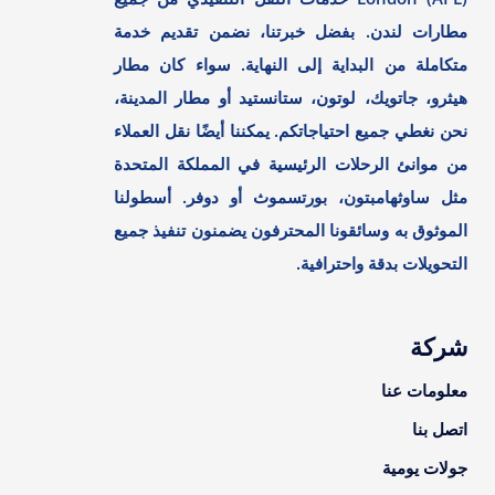
مطارات لندن. بفضل خبرتنا، نضمن تقديم خدمة
متكاملة من البداية إلى النهاية. سواء كان مطار
هيثرو، جاتويك، لوتون، ستانستيد أو مطار المدينة،
نحن نغطي جميع احتياجاتكم. يمكننا أيضًا نقل العملاء
من موانئ الرحلات الرئيسية في المملكة المتحدة
مثل ساوثهامبتون، بورتسموث أو دوفر. أسطولنا
الموثوق به وسائقونا المحترفون يضمنون تنفيذ جميع
التحويلات بدقة واحترافية.
شركة
معلومات عنا
اتصل بنا
جولات يومية