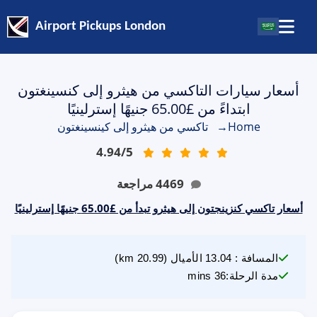
Airport Pickups London
أسعار سيارات التاكسي من هيثرو إلى كنسينغتون
ابتداءً من £65.00 جنيهًا إسترلينيًا
Home
→
تاكسي من هيثرو إلى كينسينغتون
4.94
/
5
4469
مراجعة
أسعار تاكسي كنزينجتون إلى هيثرو تبدأ من £65.00 جنيهًا إسترلينيًا
المسافة
:
13.04
الأميال
(
20.99
km)
مدة الرحلة
:
36 mins