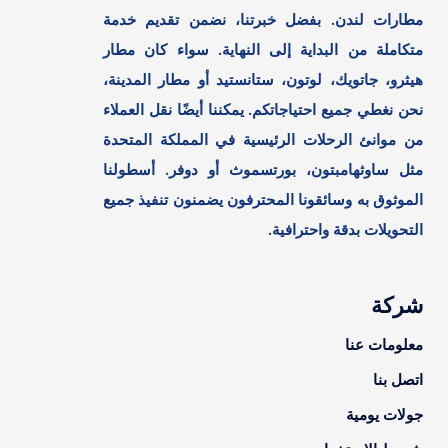
مطارات لندن. بفضل خبرتنا، نضمن تقديم خدمة
متكاملة من البداية إلى النهاية. سواء كان مطار
هيثرو، جاتويك، لوتون، ستانستيد أو مطار المدينة،
نحن نغطي جميع احتياجاتكم. يمكننا أيضًا نقل العملاء
من موانئ الرحلات الرئيسية في المملكة المتحدة
مثل ساوثهامبتون، بورتسموث أو دوفر. أسطولنا
الموثوق به وسائقونا المحترفون يضمنون تنفيذ جميع
التحويلات بدقة واحترافية.
شركة
معلومات عنا
اتصل بنا
جولات يومية