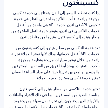
كنسينغتون
إذا كنت تخطط للسفر إلى لندن وتحتاج إلى خدمة تاكسي
موثوقة ورائعة، فأنت بالتأكيد بحاجة إلى النظر في خدمة
تاكسي APL في لندن. خدمة APL هي واحدة من أفضل
خدمات التاكسي في لندن، وتوفر خدمة النقل الفاخرة من
مطار هيثرو إلى كنسينغتون وغيرها من مناطق لندن.
تعد خدمة التاكسي من مطار هيثرو إلى كنسينغتون من
خدمات APL أفضل خدماتها، وذلك لأنها توفر للعملاء تجربة
رائعة من خلال توفير سيارات مريحة ونظيفة ومجهزة
بأحدث التقنيات. يوجد أيضًا فريق من السائقين المحترفين
والودودين والمدربين تدريبًا جيدًا على مدار الساعة لضمان
توفير خدمة تاكسي ممتازة لجميع العملاء.
تعتبر خدمة التاكسي من مطار هيثرو إلى كنسينغتون
مناسبة للعديد من المسافرين، بما في ذلك الأفراد والعائلات
والأزواج الذين يحتاجون إلى تجربة نقل سهلة ومريحة بعد
رحلة طويلة. كما توفر APL خدمات نقل الأعمال للمسافرين