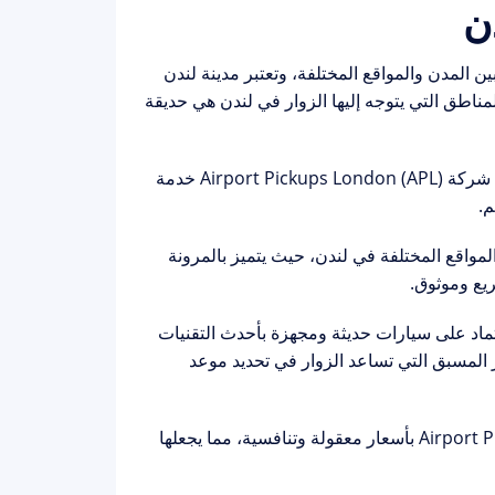
ن المدن والمواقع المختلفة، وتعتبر مدينة لندن
المناطق التي يتوجه إليها الزوار في لندن هي حديقة
ومن أجل تسهيل عملية النقل بين مطار هيثرو الدولي وحديقة هايد بارك، تقدم شركة Airport Pickups London (APL) خدمة
م.
لمواقع المختلفة في لندن، حيث يتميز بالمرونة
ريع وموثوق.
ة التاكسي الممتازة بالاعتماد على سيارات حديثة ومجهزة بأحدث التقنيات
 المسبق التي تساعد الزوار في تحديد موعد
وبالإضافة إلى ذلك، يتميز التاكسي الممتاز من شركة Airport Pickups London (APL) بأسعار معقولة وتنافسية، مما يجعلها