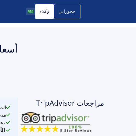
حجوزاتي
وكلاء
أسعار ت
مراجعات TripAdvisor
الم
مدة
نحن
الأ