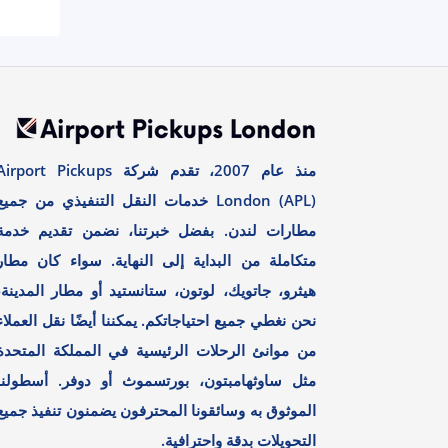
منذ عام 2007، تقدم شركة irport Pickups
London (APL) خدمات النقل التنفيذي من جميع
مطارات لندن. بفضل خبرتنا، نضمن تقديم خدمة
متكاملة من البداية إلى النهاية. سواء كان مطار
هيثرو، جاتويك، لوتون، ستانستيد أو مطار المدينة،
نحن نغطي جميع احتياجاتكم. يمكننا أيضًا نقل العملاء
من موانئ الرحلات الرئيسية في المملكة المتحدة
مثل ساوثهامبتون، بورتسموث أو دوفر. أسطولنا
الموثوق به وسائقونا المحترفون يضمنون تنفيذ جميع
التحويلات بدقة واحترافية.