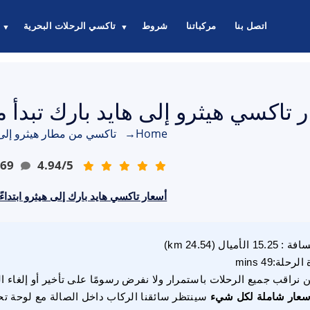
اتصل بنا
مركباتنا
شروط
تاكسي الرحلات البحرية
▼
▼
اكسي هيثرو إلى هايد بارك تبدأ من £70.00 جنيهًا إسترل
Home
→
تاكسي من مطار هيثرو إلى 
69
4.94
/
5
أسعار تاكسي هايد بارك إلى هيثرو ابتداءً من 00
سافة
:
15.25
الأميال
(
24.54
km)
 الرحلة
:
49 mins
 نراقب جميع الرحلات باستمرار ولا نفرض رسومًا على تأخير أو إلغاء ا
سعار شاملة لكل شيء
سينتظر سائقنا الركاب داخل الصالة مع لوحة تح