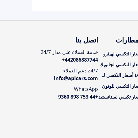
مطارات
اتصل بنا
خدمة العملاء على مدار 24/7
ار التكسي لهيثرو
+
442086887744
ار التكسي لجاتويك
24/7 دعم العملاء
تكسي لـ
info@aplcars.com
ار التكسي للوتون
WhatsApp
+44 753 898 9360
ار تكسي لستانستيد