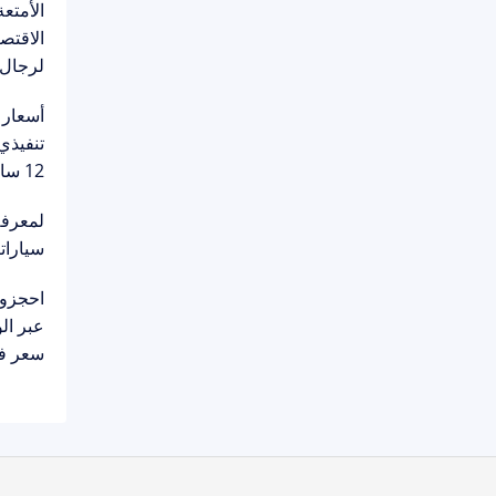
الأمتعة
لرجال 
أسعار 
تنفيذي £210 | تنفيذي 8 مقاعد £25
12 ساعة.
لمعرفة
سياراتن
احجزوا
عبر ال
سعر فو