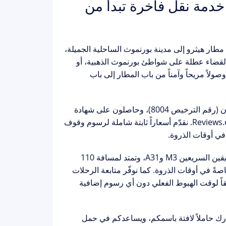
خدمة نقل فاخرة تبدأ من
مطار هيثرو إلى مدينة بورنموث
الساحلية الجميلة،
لقضاء عطلة على شواطئ بورنموث الذهبية، أو
لاً مريحاً وآمناً من باب المطار إلى باب
(رقم الترخيص 8004)
، وحاصلون على شهادة
من أكثر من 4,281 عميل على Reviews.co.uk. نقدّم أسعاراً ثابتة شاملة لرسوم وقوف
في أوقات الذروة.
تستغرق المسافة بين هيثرو وبورنموث نحو ساعتين عبر الطريقين السريعين M3 وA31، وتمتد لمسافة 110
صةً في أوقات الذروة. كما نوفّر
متابعة الرحلات
فقاً لوقت الهبوط الفعلي دون أي رسوم إضافية
ك حاملاً لافتة باسمكم، ويساعدكم في حمل