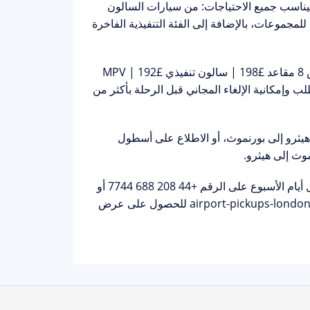
ليناسب جميع الاحتياجات: من سيارات السالون
افرين الفرديين، إلى MPV للعائلات، والميني باص ذو 8 مقاعد للمجموعات، بالإضافة إلى الفئة التنفيذية الفاخرة
سالون £153 | MPV £168 | ميني باص 8 مقاعد £198 | سالون تنفيذي £192 | MPV
ب وإمكانية الإلغاء المجاني قبل الرحلة بأكثر من
يثرو إلى بورنموث
، أو الاطلاع على
أسطول
وث إلى هيثرو
.
 أيام الأسبوع على الرقم
+44 208 688 7744
أو
airport-pickups-londo
للحصول على عرض