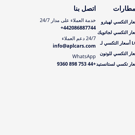
مطارات
اتصل بنا
خدمة العملاء على مدار 24/7
ار التكسي لهيثرو
+
442086887744
ار التكسي لجاتويك
24/7 دعم العملاء
تكسي لـ
info@aplcars.com
ار التكسي للوتون
WhatsApp
+44 753 898 9360
ار تكسي لستانستيد