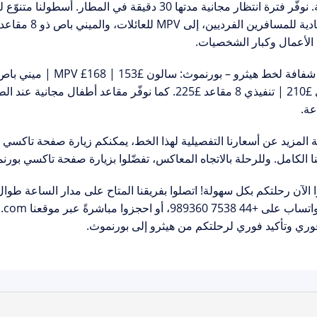
. نوفّر فترة انتظار مجانية مدتها
30 دقيقة
في المطار. أسطولنا متنوّع 
الاقتصادية للمس
الأعمال وكبار الشخصيات.
شفافة لخط هيثرو – بورنموث:
2. كما نوفّر
مقاعد أطفال مجانية
عند الطل
 المزيد عن أسعارنا التفصيلية لهذا الخط، يمكنكم زيارة صفحة
تاكسي ه
ا الكامل
. وللرحلة بالاتجاه المعاكس، تفضّلوا بزيارة صفحة
تاكسي بورنم
 الآن رحلتكم بكل سهولة!
اتصلوا بفريقنا المتاح على مدار الساعة طوال
واتساب على
+44 7538 989360
، أو احجزوا مباشرةً عبر موقعنا
n.com
ري وتأكيد فوري لرحلتكم من هيثرو إلى بورنموث.