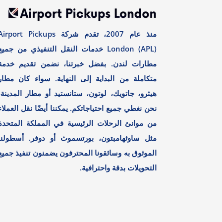
منذ عام 2007، تقدم شركة irport Pickups
London (APL) خدمات النقل التنفيذي من جميع
مطارات لندن. بفضل خبرتنا، نضمن تقديم خدمة
متكاملة من البداية إلى النهاية. سواء كان مطار
هيثرو، جاتويك، لوتون، ستانستيد أو مطار المدينة،
نحن نغطي جميع احتياجاتكم. يمكننا أيضًا نقل العملاء
من موانئ الرحلات الرئيسية في المملكة المتحدة
مثل ساوثهامبتون، بورتسموث أو دوفر. أسطولنا
الموثوق به وسائقونا المحترفون يضمنون تنفيذ جميع
التحويلات بدقة واحترافية.