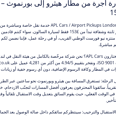
ة أجرة من مطار هيثرو إلى بورنموث – 
APL Cars / Airport Pickups Londo
خدمة نقل خاصة ومباشرة من
 ثابتة وشفافة تبدأ من
£153
فقط لسيارة السالون. سواء كنتم قادمين 
 منتزه نيو فورست الوطني القريب، أو في رحلة عمل، فإننا نضمن لكم وصو
 مباشرةً.
ون APL Cars؟
نحن شركة مرخّصة بالكامل من
هيئة النقل في لندن 
قييم
4.94/5
ات في المطار وكافة الرسوم الإضافية، دون أي رسوم خفية أو زيادات 
 الرحلة:
تقريباً. سائقونا المحترفون يعرفون أفضل المسارات لتجنّب الازدحام، خا
 في الوقت الفعلي
، حيث يقوم السائق بتعديل وقت الاستقبال تلقائياً و
تأخير.
لاستقبال والترحيب:
سينتظركم سائقكم داخل صالة الوصول بعد الجمار