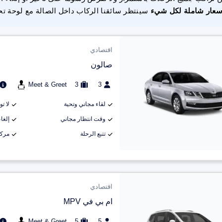
سعار شاملة لكل شيء
سينتظر سائقنا الركاب داخل الصالة مع لوحة تح
اقتصادي
صالون
Meet & Greet
3
3
لقاء مجاني وتحية
لا ت
وقت انتظار مجاني
إلغاء م
تتبع الرحلة
مركب
اقتصادي
ام بي في MPV
Meet & Greet
5
5