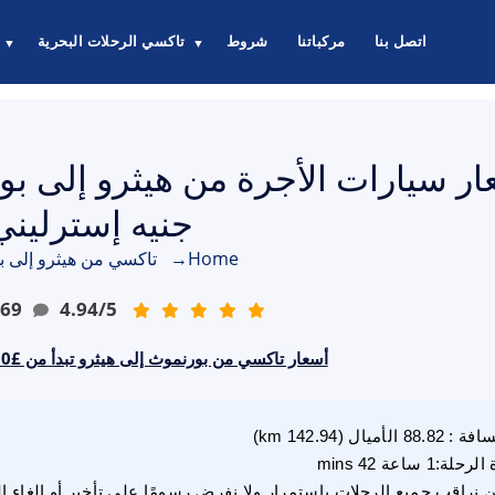
اتصل بنا
مركباتنا
شروط
تاكسي الرحلات البحرية
▼
▼
جنيه إسترليني
Home
→
تاكسي من هيثرو إلى ب
69
4.94
/
5
أسعار تاكسي من بورنموث إلى هيثرو تبدأ من £153.00 جنيه إسترليني
سافة
:
88.82
الأميال
(
142.94
km)
 الرحلة
:
1 ساعة 42 mins
 نراقب جميع الرحلات باستمرار ولا نفرض رسومًا على تأخير أو إلغاء ا