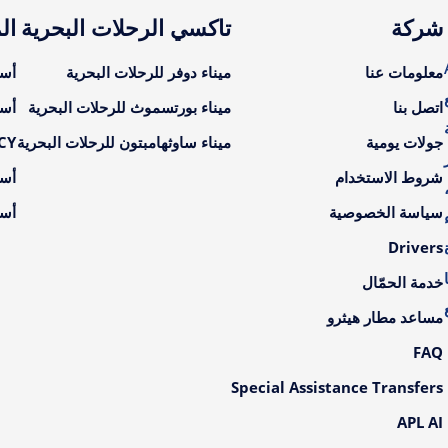
شركة
تاكسي الرحلات البحرية
ال
A
معلومات عنا
ميناء دوفر للرحلات البحرية
أسع
اتصل بنا
ميناء بورتسموث للرحلات البحرية
أسع
جولات يومية
ميناء ساوثهامبتون للرحلات البحرية
LCY أسعار ال
شروط الاستخدام
أسع
سياسة الخصوصية
أسع
Drivers
خدمة الحمّال
مساعد مطار هيثرو
FAQ
Special Assistance Transfers
APL AI