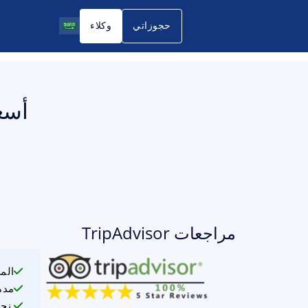
حجوزاتي
وكلاء
مراجعات TripAdvisor
الم
مدة
نحن