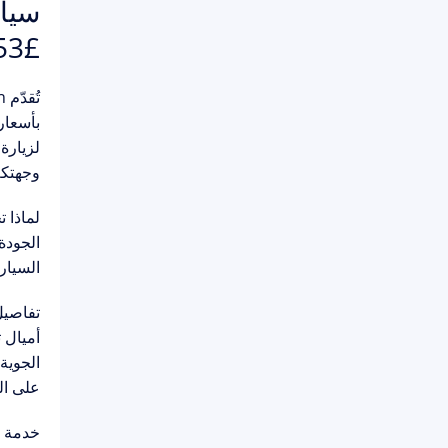
سيار
£153
تُقدّم
n
بأسعار
لزيارة
وجهتكم
لماذا تختار
الجودة ISO 9001، ونفخر بت
السيار
تفاصيل
أميال 
الجوية
على ال
خدمة ا