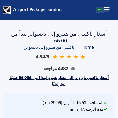
Airport Pickups London
أسعار تاكسي من هيثرو إلى بايسواتر تبدأ من
‎‎£66.00
Home
→
تاكسي من هيثرو إلى بايسواتر
4.94
/
5
4482
مراجعة
أسعار تاكسي بايزواتر إلى مطار هيثرو ابتداءً من £66.00 جنيهًا
إسترلينيًا
المسافة
:
15.59
الأميال
(
25.09
km)
مدة الرحلة
:
47 mins