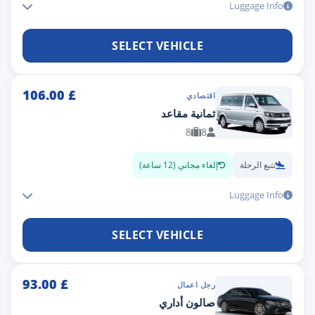
Luggage Info
SELECT VEHICLE
106.00
£
اقتصادي
ثمانية مقاعد
8
8
تتبع الرحلة
إلغاء مجاني (12 ساعة)
Luggage Info
SELECT VEHICLE
93.00
£
رجل اعمال
صالون أداري