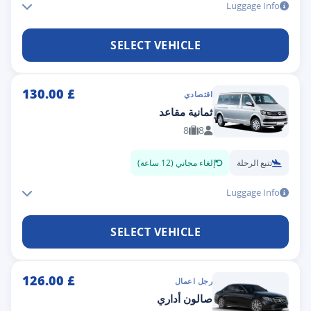
Luggage Info
SELECT VEHICLE
130.00
£
اقتصادي
ثمانية مقاعد
8
8
تتبع الرحلة
إلغاء مجاني (12 ساعة)
Luggage Info
SELECT VEHICLE
126.00
£
رجل اعمال
صالون أداري