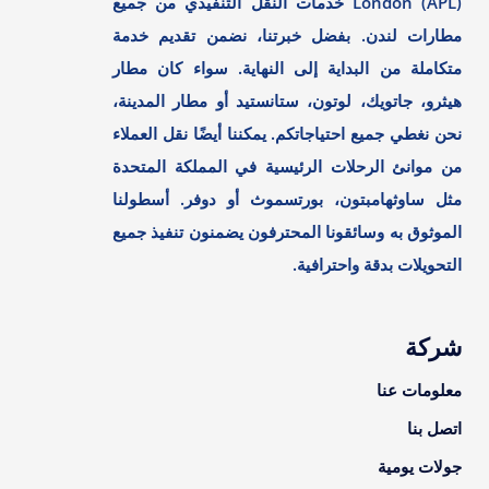
London (APL) خدمات النقل التنفيذي من جميع
مطارات لندن. بفضل خبرتنا، نضمن تقديم خدمة
متكاملة من البداية إلى النهاية. سواء كان مطار
هيثرو، جاتويك، لوتون، ستانستيد أو مطار المدينة،
نحن نغطي جميع احتياجاتكم. يمكننا أيضًا نقل العملاء
من موانئ الرحلات الرئيسية في المملكة المتحدة
مثل ساوثهامبتون، بورتسموث أو دوفر. أسطولنا
الموثوق به وسائقونا المحترفون يضمنون تنفيذ جميع
التحويلات بدقة واحترافية.
شركة
معلومات عنا
اتصل بنا
جولات يومية