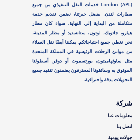
London (APL) خدمات النقل التنفيذي من جميع
مطارات لندن. بفضل خبرتنا، نضمن تقديم خدمة
متكاملة من البداية إلى النهاية. سواء كان مطار
هيثرو، جاتويك، لوتون، ستانستيد أو مطار المدينة،
نحن نغطي جميع احتياجاتكم. يمكننا أيضًا نقل العملاء
من موانئ الرحلات الرئيسية في المملكة المتحدة
مثل ساوثهامبتون، بورتسموث أو دوفر. أسطولنا
الموثوق به وسائقونا المحترفون يضمنون تنفيذ جميع
التحويلات بدقة واحترافية.
شركة
معلومات عنا
اتصل بنا
جولات يومية