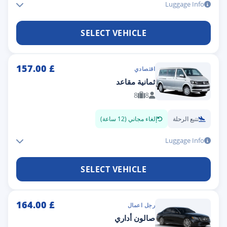
Luggage Info
SELECT VEHICLE
157.00
£
اقتصادي
ثمانية مقاعد
8
8
تتبع الرحلة
إلغاء مجاني (12 ساعة)
Luggage Info
SELECT VEHICLE
164.00
£
رجل اعمال
صالون أداري