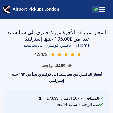
Airport Pickups London
أسعار سيارات الأجرة من كوفنتري إلى ستانستيد
تبدأ من £195.00 جنيهًا إسترلينيًا
Home
→
تاكسي كوفنتري إلى ستانستد
4.94
/
5
4469
مراجعة
أسعار التاكسي من ستانستد إلى كوفنتري تبدأ من ١٩٢ جنيه
إسترليني
المسافة
:
107.7
الأميال
(
173.33
km)
مدة الرحلة
:
2 ساعة 14 mins