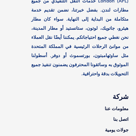
London (APL) خدمات النقل التنفيذي من جميع
مطارات لندن. بفضل خبرتنا، نضمن تقديم خدمة
متكاملة من البداية إلى النهاية. سواء كان مطار
هيثرو، جاتويك، لوتون، ستانستيد أو مطار المدينة،
نحن نغطي جميع احتياجاتكم. يمكننا أيضًا نقل العملاء
من موانئ الرحلات الرئيسية في المملكة المتحدة
مثل ساوثهامبتون، بورتسموث أو دوفر. أسطولنا
الموثوق به وسائقونا المحترفون يضمنون تنفيذ جميع
التحويلات بدقة واحترافية.
شركة
معلومات عنا
اتصل بنا
جولات يومية