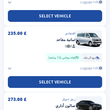
Luggage Info
SELECT VEHICLE
235.00
£
اقتصادي
ثمانية مقاعد
8
8
تتبع الرحلة
إلغاء مجاني (12 ساعة)
Luggage Info
SELECT VEHICLE
273.00
£
رجل اعمال
صالون أداري