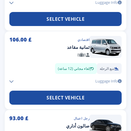
Luggage Info
SELECT VEHICLE
106.00
£
اقتصادي
ثمانية مقاعد
8
8
تتبع الرحلة
إلغاء مجاني (12 ساعة)
Luggage Info
SELECT VEHICLE
93.00
£
رجل اعمال
صالون أداري