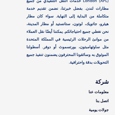
London (APL) خدمات النقل التنفيذي من جميع
مطارات لندن. بفضل خبرتنا، نضمن تقديم خدمة
متكاملة من البداية إلى النهاية. سواء كان مطار
هيثرو، جاتويك، لوتون، ستانستيد أو مطار المدينة،
نحن نغطي جميع احتياجاتكم. يمكننا أيضًا نقل العملاء
من موانئ الرحلات الرئيسية في المملكة المتحدة
مثل ساوثهامبتون، بورتسموث أو دوفر. أسطولنا
الموثوق به وسائقونا المحترفون يضمنون تنفيذ جميع
التحويلات بدقة واحترافية.
شركة
معلومات عنا
اتصل بنا
جولات يومية