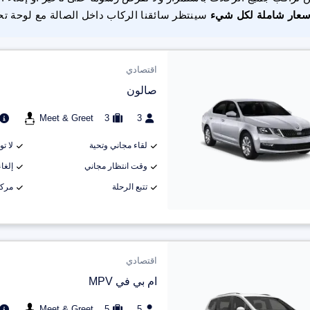
سعار شاملة لكل شيء
سينتظر سائقنا الركاب داخل الصالة مع لوحة تح
اقتصادي
صالون
Meet & Greet
3
3
لقاء مجاني وتحية
لا ت
وقت انتظار مجاني
إلغاء م
تتبع الرحلة
مركب
اقتصادي
ام بي في MPV
Meet & Greet
5
5