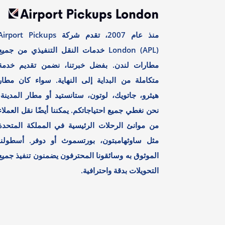
منذ عام 2007، تقدم شركة irport Pickups
London (APL) خدمات النقل التنفيذي من جميع
مطارات لندن. بفضل خبرتنا، نضمن تقديم خدمة
متكاملة من البداية إلى النهاية. سواء كان مطار
هيثرو، جاتويك، لوتون، ستانستيد أو مطار المدينة،
نحن نغطي جميع احتياجاتكم. يمكننا أيضًا نقل العملاء
من موانئ الرحلات الرئيسية في المملكة المتحدة
مثل ساوثهامبتون، بورتسموث أو دوفر. أسطولنا
الموثوق به وسائقونا المحترفون يضمنون تنفيذ جميع
التحويلات بدقة واحترافية.