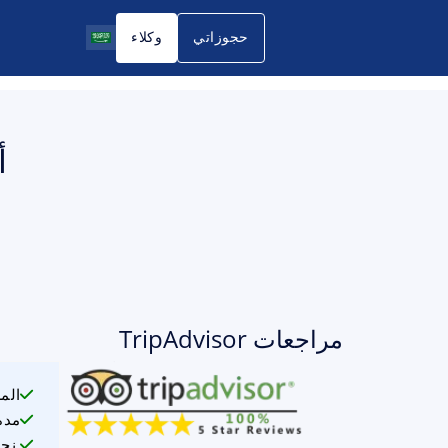
حجوزاتي
وكلاء
أ
مراجعات TripAdvisor
الم
مدة
نحن