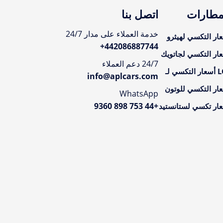
مطارات
اتصل بنا
خدمة العملاء على مدار 24/7
ار التكسي لهيثرو
+
442086887744
ار التكسي لجاتويك
24/7 دعم العملاء
تكسي لـ
info@aplcars.com
ار التكسي للوتون
WhatsApp
+44 753 898 9360
ار تكسي لستانستيد