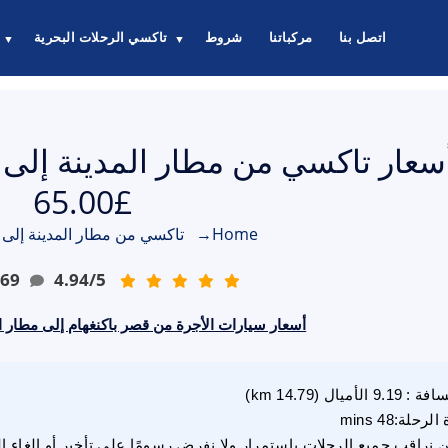
اتصل بنا
مركباتنا
شروط
تاكسي الرحلات البحرية
▼
▼
سعار تاكسي من مطار المدينة إلى ق
£65.00
Home
→
تاكسي من مطار المدينة إلى 
69
4.94
/
5
أسعار سيارات الأجرة من قصر باكنغهام إلى مطار المدين
سافة
:
9.19
الأميال
(
14.79
km)
 الرحلة
:
48 mins
 نراقب جميع الرحلات باستمرار ولا نفرض رسومًا على تأخير أو إلغاء ا