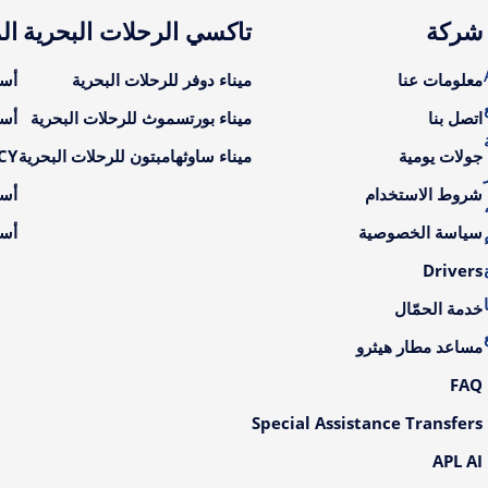
شركة
تاكسي الرحلات البحرية
ال
A
معلومات عنا
ميناء دوفر للرحلات البحرية
أسع
اتصل بنا
ميناء بورتسموث للرحلات البحرية
أسع
جولات يومية
ميناء ساوثهامبتون للرحلات البحرية
LCY أسعار ال
شروط الاستخدام
أسع
سياسة الخصوصية
أسع
Drivers
خدمة الحمّال
مساعد مطار هيثرو
FAQ
Special Assistance Transfers
APL AI