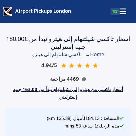
Airport Pickups London
أسعار تاكسي شيلتنهام إلى هيثرو تبدأ من £180.00
جنيه إسترليني
Home
→
تاكسي شلتنهام إلى هيثرو
4.94
/
5
4469
مراجعة
أسعار تاكسي من هيثرو إلى تشيلتنهام تبدأ من 163.00 جنيه
إسترليني
المسافة
:
84.12
الأميال
(
135.38
km)
مدة الرحلة
:
1 ساعة 53 mins