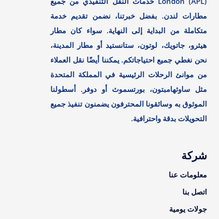
London (APL) خدمات النقل التنفيذي من جميع
مطارات لندن. بفضل خبرتنا، نضمن تقديم خدمة
متكاملة من البداية إلى النهاية. سواء كان مطار
هيثرو، جاتويك، لوتون، ستانستيد أو مطار المدينة،
نحن نغطي جميع احتياجاتكم. يمكننا أيضًا نقل العملاء
من موانئ الرحلات الرئيسية في المملكة المتحدة
مثل ساوثهامبتون، بورتسموث أو دوفر. أسطولنا
الموثوق به وسائقونا المحترفون يضمنون تنفيذ جميع
التحويلات بدقة واحترافية.
شركة
معلومات عنا
اتصل بنا
جولات يومية