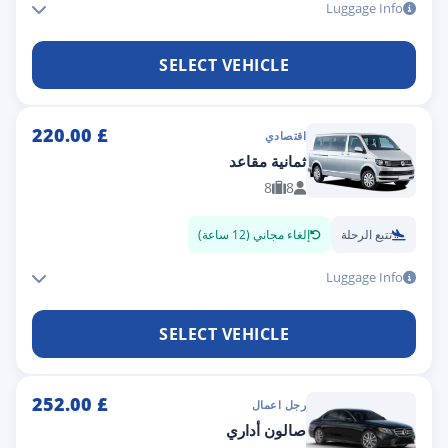
Luggage Info
SELECT VEHICLE
220.00
£
اقتصادي
ثمانية مقاعد
8
8
تتبع الرحلة
إلغاء مجاني (12 ساعة)
Luggage Info
SELECT VEHICLE
252.00
£
رجل اعمال
صالون أداري