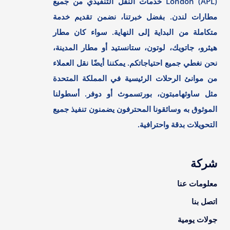
London (APL) خدمات النقل التنفيذي من جميع
مطارات لندن. بفضل خبرتنا، نضمن تقديم خدمة
متكاملة من البداية إلى النهاية. سواء كان مطار
هيثرو، جاتويك، لوتون، ستانستيد أو مطار المدينة،
نحن نغطي جميع احتياجاتكم. يمكننا أيضًا نقل العملاء
من موانئ الرحلات الرئيسية في المملكة المتحدة
مثل ساوثهامبتون، بورتسموث أو دوفر. أسطولنا
الموثوق به وسائقونا المحترفون يضمنون تنفيذ جميع
التحويلات بدقة واحترافية.
شركة
معلومات عنا
اتصل بنا
جولات يومية