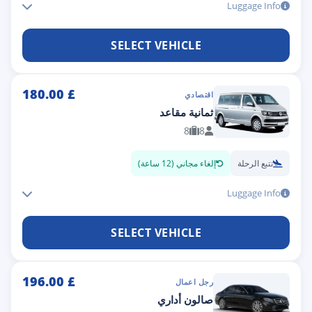
Luggage Info
SELECT VEHICLE
180.00
£
اقتصادي
ثمانية مقاعد
8
8
تتبع الرحلة
إلغاء مجاني (12 ساعة)
Luggage Info
SELECT VEHICLE
196.00
£
رجل اعمال
صالون أداري