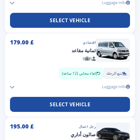
Luggage Info
SELECT VEHICLE
179.00
£
اقتصادي
ثمانية مقاعد
8
8
تتبع الرحلة
إلغاء مجاني (12 ساعة)
Luggage Info
SELECT VEHICLE
195.00
£
رجل اعمال
صالون أداري