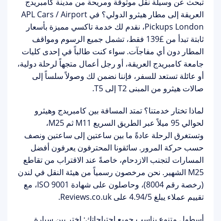
تبحث عن وسيلة نقل
موثوقة ومريحة
من مدينة كامبريدج
العريقة إلى مطار هيثرو الدولي؟ في
APL Cars / Airport
Pickups London
، نقدم لك خدمة تاكسي مميزة بأسعار
ثابتة تبدأ من
£139 فقط
، تشمل جميع الرسوم ومواقف
المطار دون أي مفاجآت. سواء كنت طالباً في إحدى كليات
جامعة كامبريدج العريقة، أو رجل أعمال متجهاً لرحلة دولية،
أو عائلة تستعد للسفر، فإننا نضمن لك وصولاً سلساً إلى
صالات هيثرو من المبنى T2 إلى T5.
لماذا تختار خدمتنا؟
تمتد المسافة بين كامبريدج وهيثرو
لحوالي 95 ميلاً عبر الطريق السريع M11 ثم M25،
وتستغرق الرحلة عادةً ما بين ساعتين إلى ساعتين ونصف
حسب حركة المرور. سائقونا المحترفون يعرفون أفضل
المسارات لتجنب الازدحام، خاصةً عند الاقتراب من تقاطع
M25 الشهير. نحن مرخصون رسمياً من
هيئة النقل في لندن
(رخصة رقم 8004)، وحاصلون على شهادة ISO 9001، مع
تقييم عملاء يبلغ 4.94/5 على Reviews.co.uk.
أسطول متنوع يناسب جميع احتياجاتك:
اختر بين سيارة