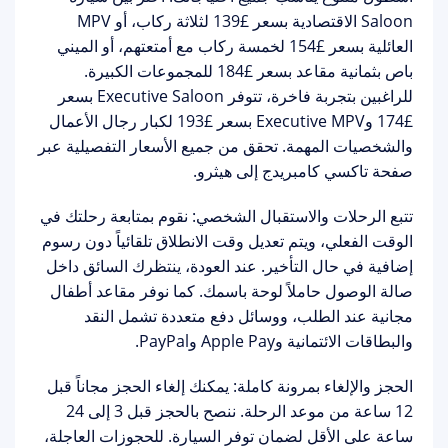
Saloon الاقتصادية
بسعر £139 لثلاثة ركاب، أو
MPV
العائلية
بسعر £154 لخمسة ركاب مع أمتعتهم، أو
الميني
باص بثمانية مقاعد
بسعر £184 للمجموعات الكبيرة.
للراغبين بتجربة فاخرة، تتوفر
Executive Saloon
بسعر
£174 و
Executive MPV
بسعر £193 لكبار رجال الأعمال
والشخصيات المهمة. تحقق من جميع الأسعار التفصيلية عبر
صفحة
تاكسي كامبريدج إلى هيثرو
.
تتبع الرحلات والاستقبال الشخصي:
نقوم بمتابعة رحلتك في
الوقت الفعلي، ويتم تعديل وقت الانطلاق تلقائياً دون رسوم
إضافية في حال التأخير. عند العودة، ينتظرك السائق داخل
صالة الوصول حاملاً لوحة باسمك. كما نوفر
مقاعد أطفال
مجانية
عند الطلب، ووسائل دفع متعددة تشمل النقد
والبطاقات الائتمانية وApple Pay وPayPal.
الحجز والإلغاء بمرونة كاملة:
يمكنك إلغاء الحجز مجاناً قبل
12 ساعة من موعد الرحلة. ننصح بالحجز قبل 3 إلى 24
ساعة على الأقل لضمان توفر السيارة. للحجوزات العاجلة،