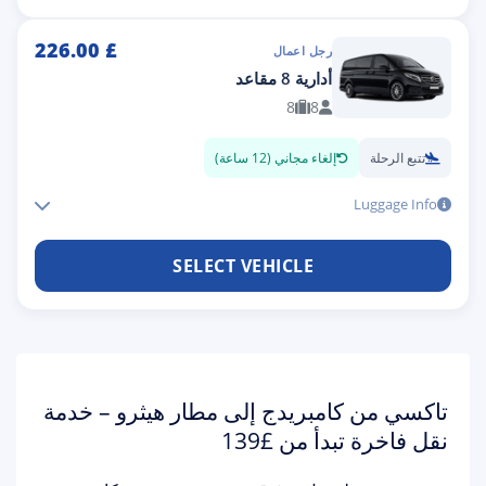
226.00
£
رجل اعمال
أدارية 8 مقاعد
8
8
تتبع الرحلة
إلغاء مجاني (12 ساعة)
Luggage Info
SELECT VEHICLE
تاكسي من كامبريدج إلى مطار هيثرو – خدمة
نقل فاخرة تبدأ من £139