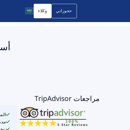
حجوزاتي
وكلاء
مراجعات TripAdvisor
الم
مدة
نحن