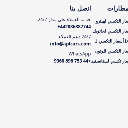
مطارات
اتصل بنا
خدمة العملاء على مدار 24/7
ار التكسي لهيثرو
+
442086887744
ار التكسي لجاتويك
24/7 دعم العملاء
تكسي لـ
info@aplcars.com
ار التكسي للوتون
WhatsApp
+44 753 898 9360
ار تكسي لستانستيد