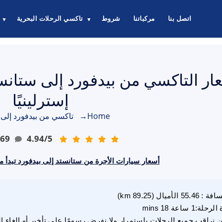
اتصل بنا
مركباتنا
شروط
تاكسي الرحلات البحرية
▼
▼
إسترلينيًا
Home
→
تاكسي من بيدفورد إلى 
69
4.94
/
5
أسعار سيارات الأجرة من ستانستد إلى بيدفورد تبدأ من 126.00 جنيه إسترل
سافة
:
55.46
الأميال
(
89.25
km)
 الرحلة
:
1 ساعة 18 mins
 نراقب جميع الرحلات باستمرار ولا نفرض رسومًا على تأخير أو إلغاء ا