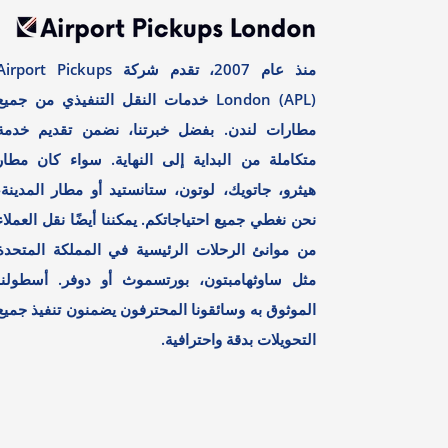
منذ عام 2007، تقدم شركة irport Pickups
London (APL) خدمات النقل التنفيذي من جميع
مطارات لندن. بفضل خبرتنا، نضمن تقديم خدمة
متكاملة من البداية إلى النهاية. سواء كان مطار
هيثرو، جاتويك، لوتون، ستانستيد أو مطار المدينة،
نحن نغطي جميع احتياجاتكم. يمكننا أيضًا نقل العملاء
من موانئ الرحلات الرئيسية في المملكة المتحدة
مثل ساوثهامبتون، بورتسموث أو دوفر. أسطولنا
الموثوق به وسائقونا المحترفون يضمنون تنفيذ جميع
التحويلات بدقة واحترافية.