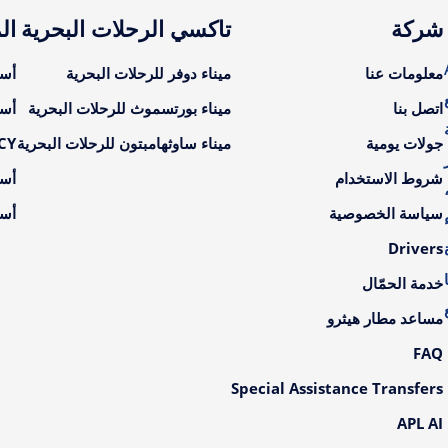
شركة
تاكسي الرحلات البحرية
ال
A
معلومات عنا
ميناء دوفر للرحلات البحرية
أسع
اتصل بنا
ميناء بورتسموث للرحلات البحرية
أسع
جولات يومية
ميناء ساوثهامبتون للرحلات البحرية
LCY أسعار ال
شروط الاستخدام
أسع
سياسة الخصوصية
أسع
Drivers
خدمة الحمّال
مساعد مطار هيثرو
FAQ
Special Assistance Transfers
APL AI