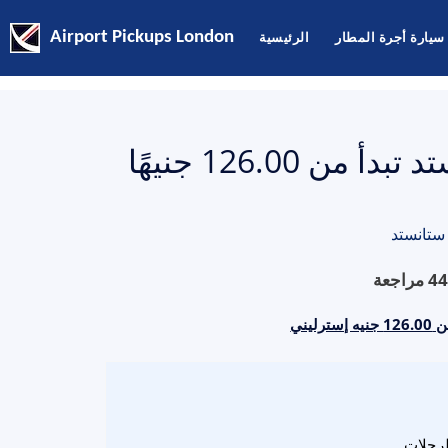
سيارة أجرة المطار
الرئيسية
Airport Pickups London
أسعار التاكسي من بيدفورد إلى ستانستد تبدأ من 126.00 جنيهًا
ستانستد
44
مراجعة
يني
لرحلات.