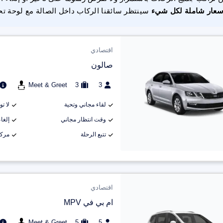
سعار شاملة لكل شيء
سينتظر سائقنا الركاب داخل الصالة مع لوحة تح
اقتصادي
صالون
Meet & Greet
3
3
لقاء مجاني وتحية
لا ت
وقت انتظار مجاني
إلغاء م
تتبع الرحلة
مركب
اقتصادي
ام بي في MPV
Meet & Greet
5
5